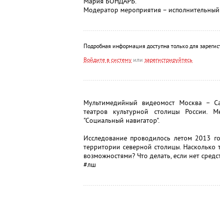
Мария БОНДАРЬ.
Модератор мероприятия – исполнительный
Подробная информация доступна только для зарегис
Войдите в систему
или
зарегистрируйтесь
Мультимедийный видеомост Москва – Сан
театров культурной столицы России. 
"Социальный навигатор".
Исследование проводилось летом 2013 го
территории северной столицы. Насколько
возможностями? Что делать, если нет сред
#лш