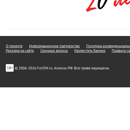
О проекте
Информационное партнерство
Политика конфиденциальн
Реклама на сайте
Срочные анонсы
Разместить баннер
Правила са
© 2006-2026 ForSMI.ru. Анонсы.РФ. Все права защищены.
18+