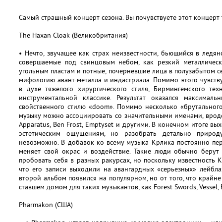
Самый страшный концерт сезона. Вы почувствуете этот концерт 
The Haxan Cloak (Великобритания)
• Нечто, звучащее как страх неизвестности, бьющийся в ледян
совершаемые под свинцовым небом, как резкий металлическ
угольным пластам и потные, почерневшие лица в полузабытом се
мифологию авант-металла и индастриала. Помимо этого чувств
в духе тяжелого хирургического стиля, Бирмингемского те
инструментальной классике. Результат оказался максимал
свойственного стилю «doom». Помимо несколько «брутального
музыку можно ассоциировать со значительными именами, вроде 
Apparatus, Ben Frost, Emptyset и другими. В конечном итоге вы
эстетическим ощущениям, но разобрать детально природ
невозможно. В добавок ко всему музыка Крлика постоянно пе
меняет свой окрас и воздействие. Такие люди обычно берут
пробовать себя в разных ракурсах, но поскольку известность 
что его записи выходили на авангардных «серьезных» лейблах,
второй альбом появился на популярном, но от того, что крайне 
ставшем домом для таких музыкантов, как Forest Swords, Vessel, E
Pharmakon (США)