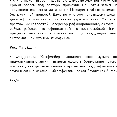
• « Pharmakon играет надрывную шумовую электронику — или
кричит зверем под полторы примочки. При этом записи 
чарующего изящества, да и вопли Маргарет глубоко заседают
беспричинной тревогой. Даже ко многому привыкшему слуху
дискомфорт пополам со странным удовольствием. Маргаре
престижных колледжей, наперекор рафинированному окружени
сейчас работает то официанткой, то посудомойкой. Тем
предначертано стать в ближайшие годы следующим зна
экстремальной музыки». © «Афиша»
Puce Mary (Дания)
• Фредеррика Хоффмейер наполняет свою музыку ощ
индустриальные звуки пытаются одолеть бормотание тексто
полотна, даже целые нойзовые и дроуновые ландшафты вплет
звуки и сильно искажённый эффектами вокал. Звучит как Ангел
#сх/тб