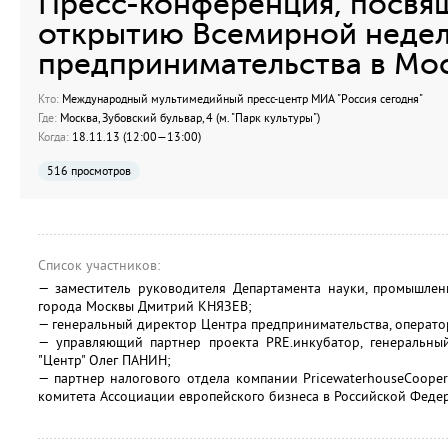
Пресс-конференция, посвя
открытию Всемирной неде
предпринимательства в Мо
Кто:
Международный мультимедийный пресс-центр МИА "Россия сегодня"
Где:
Москва, Зубовский бульвар, 4 (м. "Парк культуры")
Когда:
18.11.13 (12:00—13:00)
516 просмотров
Список участников:
— заместитель руководителя Департамента науки, промышлен
города Москвы Дмитрий КНЯЗЕВ;
— генеральный директор Центра предпринимательства, операто
— управляющий партнер проекта PRE.инкубатор, генеральны
"Центр" Олег ПАНИН;
— партнер налогового отдела компании PricewaterhouseCoopers
комитета Ассоциации европейского бизнеса в Российской Фед