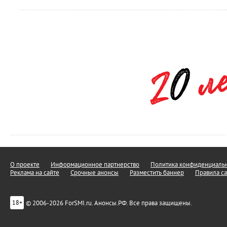
О проекте
Информационное партнерство
Политика конфиденциальн
Реклама на сайте
Срочные анонсы
Разместить баннер
Правила са
© 2006-2026 ForSMI.ru. Анонсы.РФ. Все права защищены.
18+