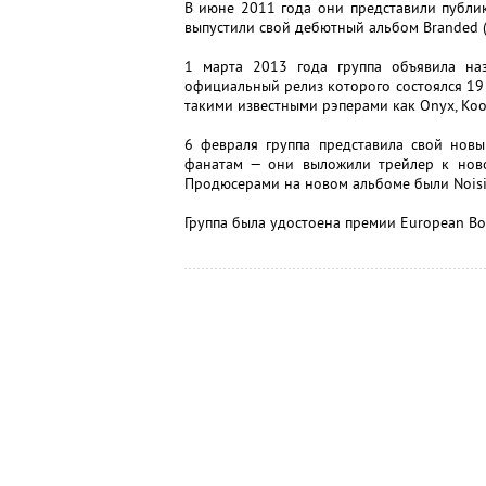
В июне 2011 года они представили публик
выпустили свой дебютный альбом Branded 
1 марта 2013 года группа объявила на
официальный релиз которого состоялся 19 
такими известными рэперами как Onyx, Kool 
6 февраля группа представила свой новы
фанатам — они выложили трейлер к новом
Продюсерами на новом альбоме были Noisia,
Группа была удостоена премии European Bor