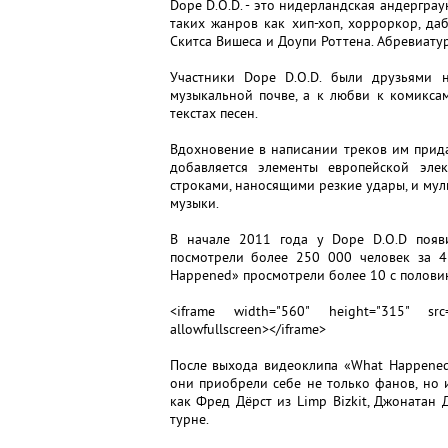
Dope D.O.D. - это нидерландская андергра
таких жанров как хип-хоп, хорроркор, да
Скитса Вишеса и Доупи Роттена. Абревиатур
Участники Dope D.O.D. были друзьями 
музыкальной почве, а к любви к комикса
текстах песен.
Вдохновение в написании треков им прида
добавляется элементы европейской элек
строками, наносящими резкие удары, и мул
музыки.
В начале 2011 года у Dope D.O.D появ
посмотрели более 250 000 человек за 4
Happened» просмотрели более 10 с полови
<iframe width="560" height="315" src="
allowfullscreen></iframe>
После выхода видеоклипа «What Happened
они приобрели себе не только фанов, но 
как Фред Дёрст из Limp Bizkit, Джонатан 
турне.