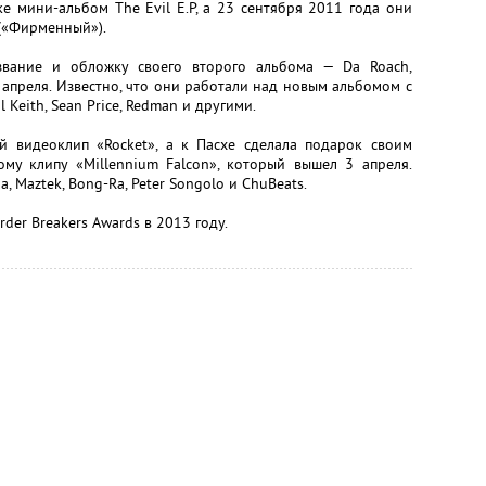
е мини-альбом The Evil E.P, а 23 сентября 2011 года они
(«Фирменный»).
звание и обложку своего второго альбома — Da Roach,
апреля. Известно, что они работали над новым альбомом с
Keith, Sean Price, Redman и другими.
й видеоклип «Rocket», а к Пасхе сделала подарок своим
у клипу «Millennium Falcon», который вышел 3 апреля.
 Maztek, Bong-Ra, Peter Songolo и ChuBeats.
der Breakers Awards в 2013 году.