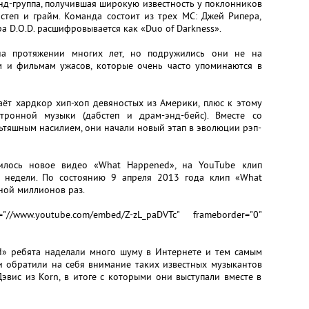
унд-группа, получившая широкую известность у поклонников
бстеп и грайм. Команда состоит из трех MC: Джей Рипера,
а D.O.D. расшифровывается как «Duo of Darkness».
на протяжении многих лет, но подружились они не на
м и фильмам ужасов, которые очень часто упоминаются в
ёт хардкор хип-хоп девяностых из Америки, плюс к этому
тронной музыки (дабстеп и драм-энд-бейс). Вместе со
ьтяшным насилием, они начали новый этап в эволюции рэп-
илось новое видео «What Happened», на YouTube клип
 недели. По состоянию 9 апреля 2013 года клип «What
ной миллионов раз.
//www.youtube.com/embed/Z-zL_paDVTc" frameborder="0"
» ребята наделали много шуму в Интернете и тем самым
и обратили на себя внимание таких известных музыкантов
Дэвис из Korn, в итоге с которыми они выступали вместе в