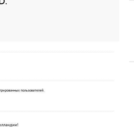
D.
трированных пользователей.
олландии!