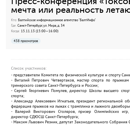
Пресс-конференция «Токcо
мечта или реальность лет
Кто:
Балтийское информационное агентство "БалтИнфо"
Где:
Санкт-Петербург, ул. Мира, д. 34
Когда:
15.11.13 (15:00—16:00)
438 просмотров
Список участников:
- представители Комитета по физической культуре и спорту Санк
- Виталий Петрович Четвертаков, мастер спорта по прыжкам
тренерского совета Санкт-Петербурга и России;
- Сергей Георгиевич Помулев, директор Школы высшего спор
спорта;
- Александр Алексеевич Игнатьев, президент региональной о
федерация прыжков на лыжах с трамплина и лыжного двоеборья
- Валерий Викторович Столяров, призер Олимпийских игр,
директор СДЮСШ Санкт-Петербурга;
- Максим Львович Резник, депутат Законодательного Собрания 