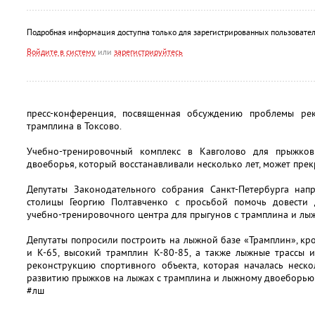
Подробная информация доступна только для зарегистрированных пользовател
Войдите в систему
или
зарегистрируйтесь
пресс-конференция, посвященная обсуждению проблемы рек
трамплина в Токсово.
Учебно-тренировочный комплекс в Кавголово для прыжко
двоеборья, который восстанавливали несколько лет, может прек
Депутаты Законодательного собрания Санкт-Петербурга нап
столицы Георгию Полтавченко с просьбой помочь довести 
учебно-тренировочного центра для прыгунов с трамплина и лыж
Депутаты попросили построить на лыжной базе «Трамплин», кр
и К-65, высокий трамплин К-80-85, а также лыжные трассы и
реконструкцию спортивного объекта, которая началась неско
развитию прыжков на лыжах с трамплина и лыжному двоеборью 
#лш