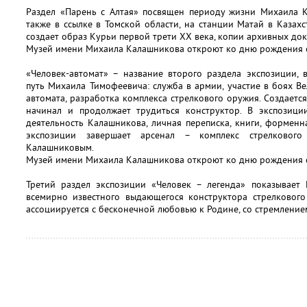
Раздел «Парень с Алтая» посвящен периоду жизни Михаила К
также в ссылке в Томской области, на станции Матай в Казахст
создает образ Курьи первой трети ХХ века, копии архивных до
Музей имени Михаила Калашникова откроют ко дню рождения о
«Человек-автомат» – название второго раздела экспозиции,
путь Михаила Тимофеевича: служба в армии, участие в боях В
автомата, разработка комплекса стрелкового оружия. Создается
начинал и продолжает трудиться конструктор. В экспозици
деятельность Калашникова, личная переписка, книги, форменн
экспозиции завершает арсенал – комплекс стрелкового
Калашниковым.
Музей имени Михаила Калашникова откроют ко дню рождения о
Третий раздел экспозиции «Человек – легенда» показывает
всемирно известного выдающегося конструктора стрелкового
ассоциируется с бесконечной любовью к Родине, со стремлением