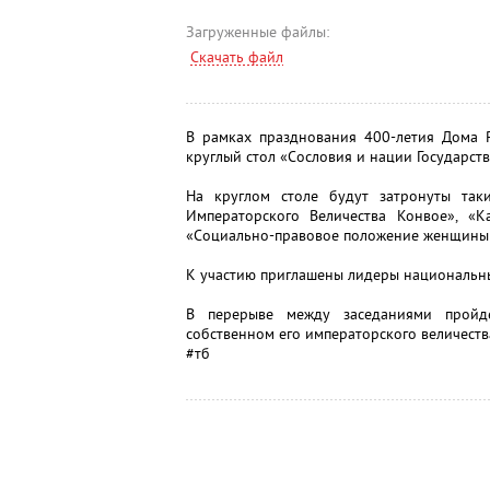
Загруженные файлы:
Скачать файл
В рамках празднования 400-летия Дома 
круглый стол «Сословия и нации Государст
На круглом столе будут затронуты так
Императорского Величества Конвое», «К
«Социально-правовое положение женщины в
К участию приглашены лидеры национальных
В перерыве между заседаниями пройд
собственном его императорского величеств
#тб