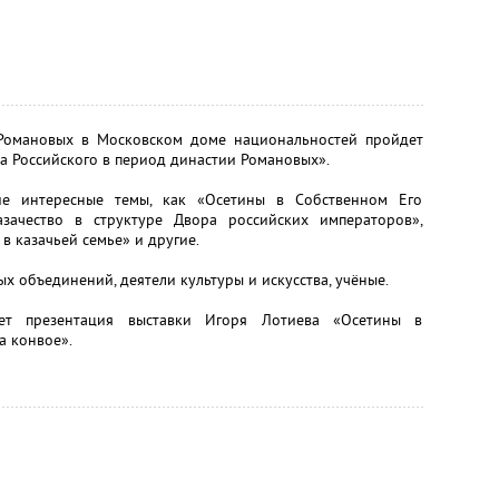
Романовых в Московском доме национальностей пройдет
ва Российского в период династии Романовых».
ие интересные темы, как «Осетины в Собственном Его
азачество в структуре Двора российских императоров»,
 казачьей семье» и другие.
 объединений, деятели культуры и искусства, учёные.
ет презентация выставки Игоря Лотиева «Осетины в
а конвое».