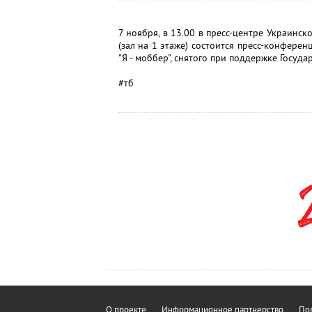
7 ноября, в 13.00 в пресс-центре Украин
(зал на 1 этаже) состоится пресс-конфер
"Я - моббер", снятого при поддержке Госуд
#тб
О проекте
Информационное партнерство
Пол