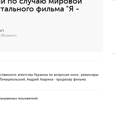
и по случаю мировой
ального фильма "Я -
я")
00) (местн.)
рственного агентства Украины по вопросам кино; режиссеры
Томашпольский, Андрей Азарина - продюсер фильма.
трированных пользователей.