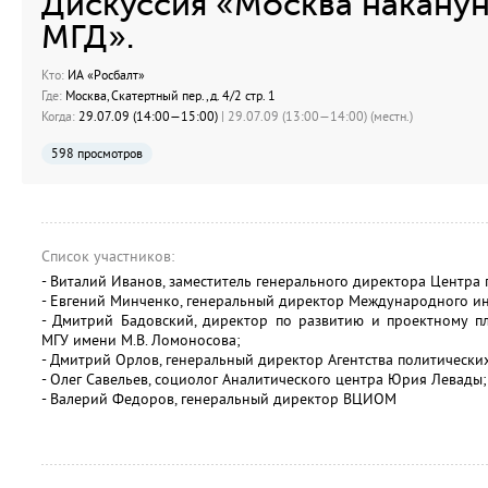
Дискуссия «Москва наканун
МГД».
Кто:
ИА «Росбалт»
Где:
Москва, Скатертный пер., д. 4/2 стр. 1
Когда:
29.07.09 (14:00—15:00)
| 29.07.09 (13:00—14:00) (местн.)
598 просмотров
Список участников:
- Виталий Иванов, заместитель генерального директора Центра
- Евгений Минченко, генеральный директор Международного ин
- Дмитрий Бадовский, директор по развитию и проектному 
МГУ имени М.В. Ломоносова;
- Дмитрий Орлов, генеральный директор Агентства политическ
- Олег Савельев, социолог Аналитического центра Юрия Левады;
- Валерий Федоров, генеральный директор ВЦИОМ