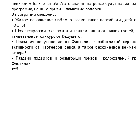
девизом «Дольче вита!». А это значит, на рейсе будут нарядна
программа, ценные призы и памятные подарки.
В программе спецрейса:
• Живое исполнение любимых всеми кавер-версий, ди-джей с
ГОСТЬ!
• Шоу экспрессии, экспромта и грации танца от наших гостей,
танцевальный конкурс от Ведущего!
• Праздничное угощение от Флотилии и заботливый сервис
активности от Партнеров рейса, а также бесконечное внима
вечера!
• Раздачи подарков и розыгрыши призов - колоссальный п
Флотилии
#тб