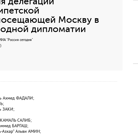
я делегации
ипетской
посещающей Москву в
родной дипломатии
А "Россия сегодня"
)
ть Ахмед ФАДАЛИ;
Ь;
ь ЗАКИ;
к КАМАЛЬ САЛИБ;
аммед БАРГАШ;
ь-Азхар" Альви АМИН;