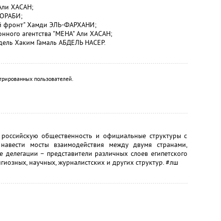
Али ХАСАН;
 ОРАБИ;
ий фронт" Хамди ЭЛЬ-ФАРХАНИ;
ного агентства "МЕНА" Али ХАСАН;
дель Хаким Гамаль АБДЕЛЬ НАСЕР.
трированных пользователей.
ь российскую общественность и официальные структуры с
навести мосты взаимодействия между двумя странами,
ве делегации – представители различных слоев египетского
гиозных, научных, журналистских и других структур. #лш