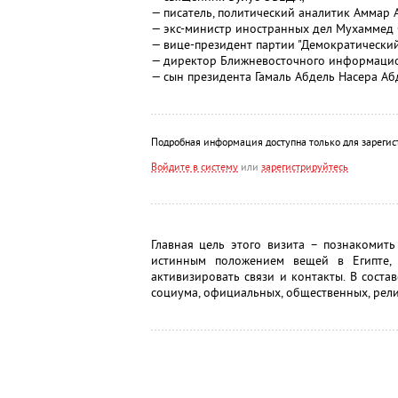
— писатель, политический аналитик Аммар 
— экс-министр иностранных дел Мухаммед
— вице-президент партии "Демократическ
— директор Ближневосточного информацион
— сын президента Гамаль Абдель Насера Аб
Подробная информация доступна только для зарегис
Войдите в систему
или
зарегистрируйтесь
Главная цель этого визита – познакомит
истинным положением вещей в Египте, 
активизировать связи и контакты. В соста
социума, официальных, общественных, рели