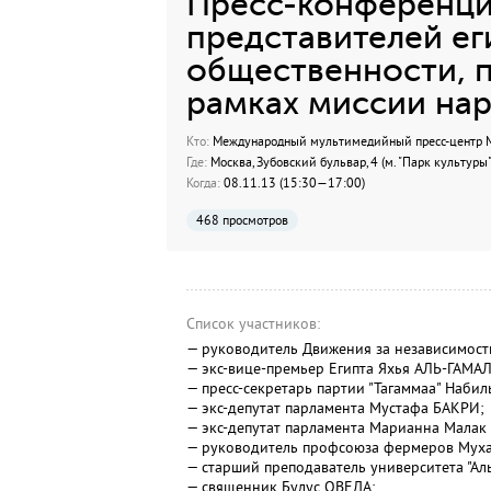
Пресс-конференци
представителей ег
общественности, 
рамках миссии на
Кто:
Международный мультимедийный пресс-центр МИ
Где:
Москва, Зубовский бульвар, 4 (м. "Парк культуры"
Когда:
08.11.13 (15:30—17:00)
468 просмотров
Список участников:
— руководитель Движения за независимос
— экс-вице-премьер Египта Яхья АЛЬ-ГАМАЛ
— пресс-секретарь партии "Тагаммаа" Набил
— экс-депутат парламента Мустафа БАКРИ;
— экс-депутат парламента Марианна Мала
— руководитель профсоюза фермеров Мух
— старший преподаватель университета "Ал
— священник Булус ОВЕДА;