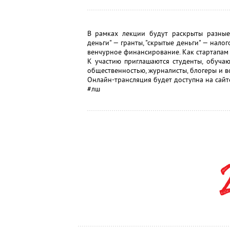
В рамках лекции будут раскрыты разные
деньги" — гранты, "скрытые деньги" — нало
венчурное финансирование. Как стартапа
К участию приглашаются студенты, обуча
общественностью, журналисты, блогеры и вс
Онлайн-трансляция будет доступна на сайте 
#лш