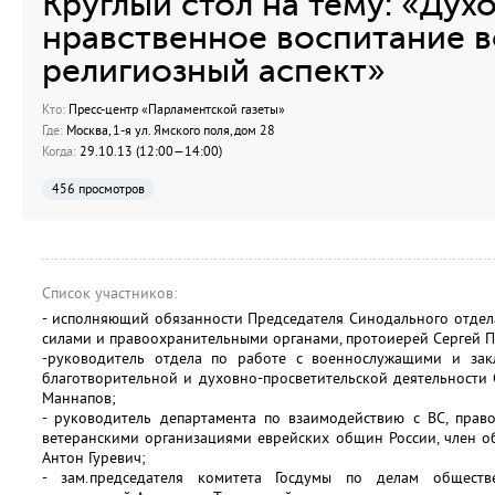
Круглый стол на тему: «Дух
нравственное воспитание 
религиозный аспект»
Кто:
Пресс-центр «Парламентской газеты»
Где:
Москва, 1-я ул. Ямского поля, дом 28
Когда:
29.10.13 (12:00—14:00)
456 просмотров
Список участников:
- исполняющий обязанности Председателя Синодального отде
силами и правоохранительными органами, протоиерей Сергей П
-руководитель отдела по работе с военнослужащими и зак
благотворительной и духовно-просветительской деятельности
Маннапов;
- руководитель департамента по взаимодействию с ВС, прав
ветеранскими организациями еврейских общин России, член 
Антон Гуревич;
- зам.председателя комитета Госдумы по делам общест