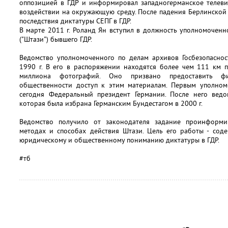
оппозицией в ГДР и информировал западногерманское телеви
воздействии на окружающую среду. После падения Берлинской 
последствия диктатуры СЕПГ в ГДР.
В марте 2011 г. Роланд Ян вступил в должность уполномоченн
("Штази") бывшего ГДР.
Ведомство уполномоченного по делам архивов Госбезопаснос
1990 г. В его в распоряжении находятся более чем 111 км 
миллиона фотографий. Оно призвано предоставить ф
общественности доступ к этим материалам. Первым уполномо
сегодня Федеральный президент Германии. После него ведо
которая была избрана Германским Бундестагом в 2000 г.
Ведомство получило от законодателя задание проинформир
методах и способах действия Штази. Цель его работы - соде
юридическому и общественному пониманию диктатуры в ГДР.
#тб