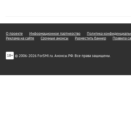
О проекте
Информационное партнерство
Политика конфиденциальн
Реклама на сайте
Срочные анонсы
Разместить баннер
Правила са
© 2006-2026 ForSMI.ru. Анонсы.РФ. Все права защищены.
18+