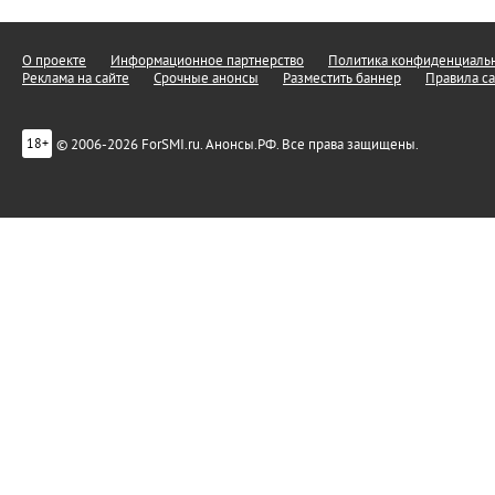
О проекте
Информационное партнерство
Политика конфиденциальн
Реклама на сайте
Срочные анонсы
Разместить баннер
Правила са
© 2006-2026 ForSMI.ru. Анонсы.РФ. Все права защищены.
18+