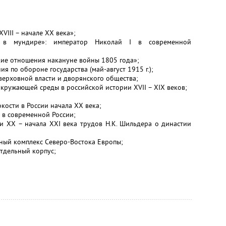
VIII – начале XX века»;
 в мундире»: император Николай I в современной
кие отношения накануне войны 1805 года»;
 по обороне государства (май-август 1915 г.);
ерховной власти и дворянского общества;
ружающей среды в российской истории XVII – XIX веков;
кости в России начала ХХ века;
 в современной России;
и ХХ – начала ХХI века трудов Н.К. Шильдера о династии
ный комплекс Северо-Востока Европы;
тдельный корпус;