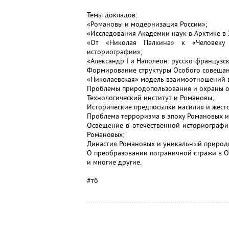
Темы докладов:
«Романовы и модернизация России»;
«Исследования Академии наук в Арктике в X
«От «Николая Палкина» к «Человеку
историографии»;
«Александр I и Наполеон: русско-французс
Формирование структуры Особого совещания
«Николаевская» модель взаимоотношений в
Проблемы природопользования и охраны ок
Технологический институт и Романовы;
Исторические предпосылки насилия и жесто
Проблема терроризма в эпоху Романовых и
Освещение в отечественной историографи
Романовых;
Династия Романовых и уникальный природ
О преобразовании пограничной стражи в О
и многие другие.
#тб