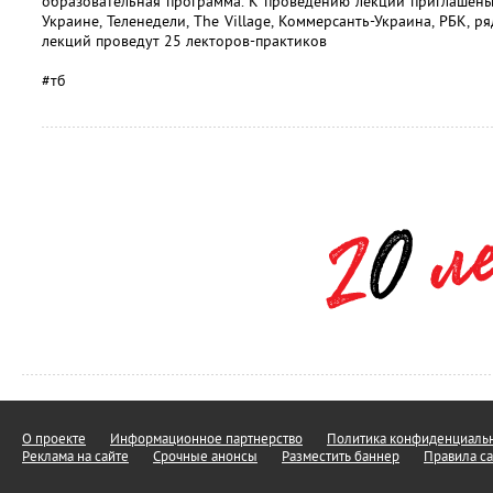
образовательная программа. К проведению лекций приглашены г
Украине, Теленедели, The Village, Коммерсанть-Украина, РБК, р
лекций проведут 25 лекторов-практиков
#тб
О проекте
Информационное партнерство
Политика конфиденциальн
Реклама на сайте
Срочные анонсы
Разместить баннер
Правила са