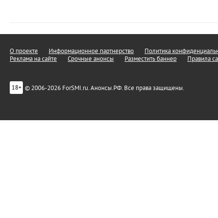
О проекте
Информационное партнерство
Политика конфиденциальн
Реклама на сайте
Срочные анонсы
Разместить баннер
Правила са
© 2006-2026 ForSMI.ru. Анонсы.РФ. Все права защищены.
18+