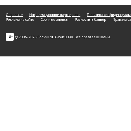
О проекте
Информационное партнерство
Политика конфиденциальн
Реклама на сайте
Срочные анонсы
Разместить баннер
Правила са
© 2006-2026 ForSMI.ru. Анонсы.РФ. Все права защищены.
18+