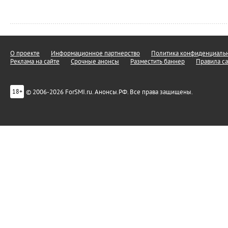
О проекте
Информационное партнерство
Политика конфиденциальн
Реклама на сайте
Срочные анонсы
Разместить баннер
Правила са
© 2006-2026 ForSMI.ru. Анонсы.РФ. Все права защищены.
18+