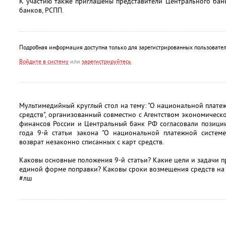
К участию также приглашены представители Центрального бан
банков, РСПП.
Подробная информация доступна только для зарегистрированных пользовател
Войдите в систему
или
зарегистрируйтесь
Мультимедийный круглый стол на тему: "О национальной плате
средств", организованный совместно с Агентством экономичес
финансов России и Центральный банк РФ согласовали позиции
года 9-й статьи закона "О национальной платежной систем
возврат незаконно списанных с карт средств.
Каковы основные положения 9-й статьи? Какие цели и задачи п
единой форме поправки? Каковы сроки возмещения средств на 
#лш