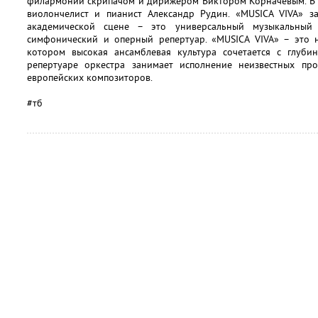
филармонии скрипачом и дирижером Виктором Корначевым. В 1
виолончелист и пианист Александр Рудин. «MUSICA VIVA» з
академической сцене – это универсальный музыкальный 
симфонический и оперный репертуар. «MUSICA VIVA» – это 
котором высокая ансамблевая культура сочетается с глуби
репертуаре оркестра занимает исполнение неизвестных про
европейских композиторов.
#тб