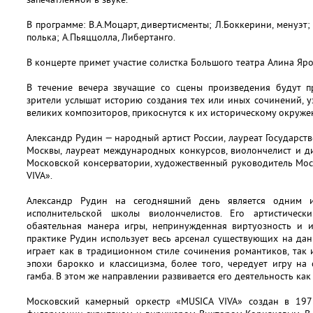
В программе: В.А.Моцарт, дивертисменты; Л.Боккерини, менуэт; П
полька; А.Пьяццолла, Либертанго.
В концерте примет участие солистка Большого театра Алина Яро
В течение вечера звучащие со сцены произведения будут п
зрители услышат историю создания тех или иных сочинений, 
великих композиторов, прикоснутся к их историческому окруже
Александр Рудин — народный артист России, лауреат Государс
Москвы, лауреат международных конкурсов, виолончелист и 
Московской консерватории, художественный руководитель Мос
VIVA».
Александр Рудин на сегодняшний день является одним и
исполнительской школы виолончелистов. Его артистическ
обаятельная манера игры, непринужденная виртуозность и и
практике Рудин использует весь арсенал существующих на да
играет как в традиционном стиле сочинения романтиков, так
эпохи барокко и классицизма, более того, чередует игру на
гамба. В этом же направлении развивается его деятельность как
Московский камерный оркестр «MUSICA VIVA» создан в 197