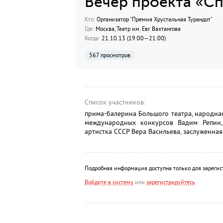
Вечер проекта «С
Кто:
Организатор "Премия Хрустальная Турандот"
Где:
Москва, Театр им. Евг. Вахтангова
Когда:
21.10.13 (19:00—21:00)
567 просмотров
Список участников:
прима-балерина Большого театра, народная
международных конкурсов Вадим Репин,
артистка СССР Вера Васильева, заслуженная
Подробная информация доступна только для зарегис
Войдите в систему
или
зарегистрируйтесь