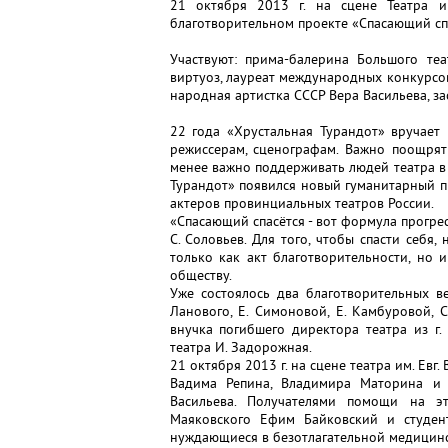
21 октября 2013 г. на сцене Театра им
благотворительном проекте «Спасающий спа
Участвуют: прима-балерина Большого теа
виртуоз, лауреат международных конкурсо
народная артистка СССР Вера Васильева, з
22 года «Хрустальная Турандот» вручает
режиссерам, сценографам. Важно поощрят
менее важно поддерживать людей театра в 
Турандот» появился новый гуманитарный п
актеров провинциальных театров России.
«Спасающий спасётся - вот формула прогрес
С. Соловьев. Для того, чтобы спасти себя,
только как акт благотворительности, но
обществу.
Уже состоялось два благотворительных в
Ланового, Е. Симоновой, Е. Камбуровой, 
внучка погибшего директора театра из г
театра И. Задорожная.
21 октября 2013 г. на сцене театра им. Евг
Вадима Репина, Владимира Маторина и 
Васильева. Получателями помощи на э
Маяковского Ефим Байковский и студент
нуждающиеся в безотлагательной медицин