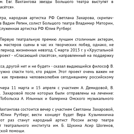
. Евг. Вахтангова звезды Большого театра выступят в
сётся».
тра, народная артистка РФ Светлана Захарова, скрипач-
в Вадим Репин, солист Большого театра Владимир Маторин,
аслуженная артистка РФ Юлия Рутберг.
 Первую театральную премию лучшим столичным актерам,
ь мастеров сцены в час их творческих побед, однако, не
период жизненных невзгод. С марта 2013 г. у «Хрустальной
роект - «Спасающий спасётся», направленный на поддержку
са, другой нет и не будет» - сказал выдающийся философ В.
 нужно спасти того, кто рядом. Этот проект очень важен не
 и как прививка человеколюбия сегодняшнему российскому
ечера 11 марта и 15 апреля с участием А. Демидовой, В.
С. Захаровой после которых были отправлены на лечение:
. Тобольска А. Ильиных и балерина Омского музыкального
. Вахтангова состоится вечер с участием Светланы Захаровой,
Юлии Рутберг, вести концерт будет Вера Кузьминична
тот раз станут народный артист России актер театра
 театрального института им. Б. Щукина Асир Шогенов,
ской помощи.