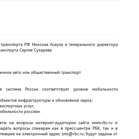
 транспорта РФ Николая Асаула и генерального директора
анспорта Сергея Сухарева
личное авто или общественный транспорт
ая система России соответствует уровню мобильности
объектов инфраструктуры и обновления парка;
анспортных услуг;
обильности россиян.
еты на вопросы интернет-аудитории сайта www.rbc.ru и
адать вопросы спикерам как в пресс-центре РБК, так и в
упившие на электронный адрес smi@rbc.ru, будут заданы от