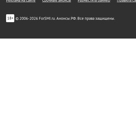
Реклама на сайте
Срочные анонсы
Разместить баннер
Правила са
© 2006-2026 ForSMI.ru. Анонсы.РФ. Все права защищены.
18+