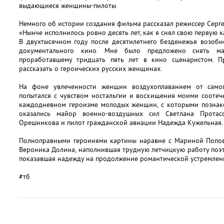
выдающиеся женщины-пилоты.
Немного об истории создания фильма рассказал режиссер Серг
«Нынче исполнилось ровно десять лет, как я снял свою первую 
В двухтысячном году после десятилетнего безденежья возоб
документального кино. Мне было предложено снять мал
проработавшему тридцать пять лет в кино сценаристом. 
рассказать о героических русских женщинах.
На фоне увлеченности женщин воздухоплаванием от само
попытался с чувством ностальгии и восхищения моими соотеч
каждодневном героизме молодых женщин, с которыми познако
оказались майор военно-воздушных сил Светлана Протас
Орешникова и пилот гражданской авиации Надежда Кужельная.
Полноправными героинями картины наравне с Мариной Попов
Вероника Долина, наполнившая трудную летчицкую работу поэт
показавшая надежду на продолжение романтической устремлен
#тб