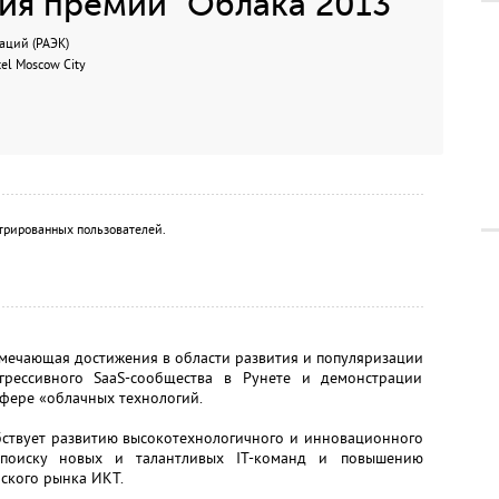
ия премии "Облака 2013"
аций (РАЭК)
el Moscow City
трированных пользователей.
отмечающая достижения в области развития и популяризации
огрессивного SaaS-сообщества в Рунете и демонстрации
сфере «облачных технологий.
бствует развитию высокотехнологичного и инновационного
 поиску новых и талантливых IT-команд и повышению
ского рынка ИКТ.