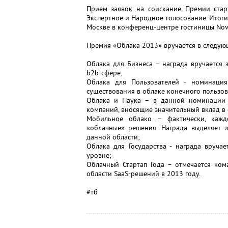
Прием заявок на соискание Премии старт
Экспертное и Народное голосование. Итог
Москве в конференц-центре гостиницы Nov
Премия «Облака 2013» вручается в следую
Облака для Бизнеса – награда вручается 
b2b-сфере;
Облака для Пользователей - номинация
существования в облаке конечного пользов
Облака и Наука – в данной номинации 
компаний, вносящие значительный вклад в 
Мобильное облако – фактически, кажд
«облачные» решения. Награда выделяет 
данной области;
Облака для Государства - награда вруча
уровне;
Облачный Стартап Года – отмечается ком
области SaaS-решений в 2013 году.
#тб