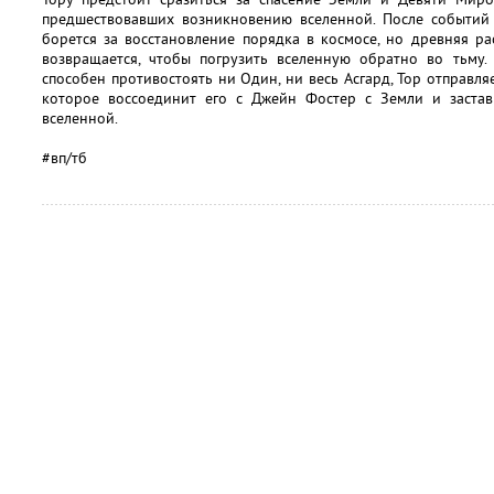
предшествовавших возникновению вселенной. После событий 
борется за восстановление порядка в космосе, но древняя р
возвращается, чтобы погрузить вселенную обратно во тьму.
способен противостоять ни Один, ни весь Асгард, Тор отправля
которое воссоединит его с Джейн Фостер с Земли и застав
вселенной.
#вп/тб