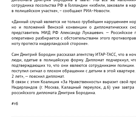
сотрудника посольства РФ в Голландии «избили, заковали в на
в полицейском участке», – сообщают РИА–Новости.
«Данный случай является не только грубейшим нарушением но
но и положений Венской конвенции о дипломатических сно
представитель МИД РФ Александр Лукашевич. — Российское п
оперативно разбирается с обстоятельствами этого противопра
ноту протеста нидерландской стороне».
Сам Дмитрий Бородин рассказал агентству ИТАР-ТАСС, что в ноч
люди, одетые в полицейскую форму. Дипломат подчеркнул, чт
подтверждающих то, что они являются сотрудниками полиции.
поступил сигнал о плохом обращении с детьми в этой квартире. 
2 лет», — пояснил дипломат.
В связи с этим Коалиция «За Нравственность» выразит свой пр
Нидерландов (г. Москва, Калашный переулок, д.6) уже завтр
российского дипломата Дмитрия Бородина.
#тб