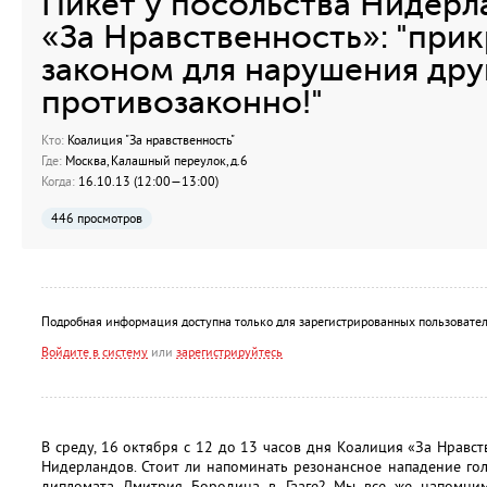
Пикет у посольства Нидерл
«За Нравственность»: "при
законом для нарушения дру
противозаконно!"
Кто:
Коалиция "За нравственность"
Где:
Москва, Калашный переулок, д.6
Когда:
16.10.13 (12:00—13:00)
446 просмотров
Подробная информация доступна только для зарегистрированных пользовател
Войдите в систему
или
зарегистрируйтесь
В среду, 16 октября с 12 до 13 часов дня Коалиция «За Нравст
Нидерландов. Стоит ли напоминать резонансное нападение го
дипломата Дмитрия Бородина в Гааге? Мы все же напомним,