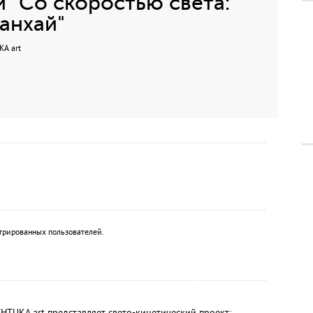
 "Со скоростью света:
анхай"
KA art
трированных пользователей.
HTUKA art представляет свето-кинетический проект: