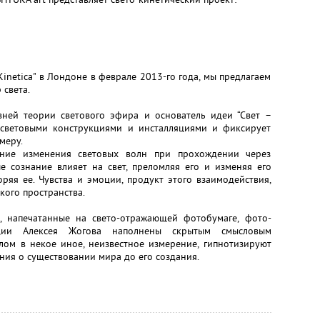
inetica" в Лондоне в феврале 2013-го года, мы предлагаем
 света.
ней теории светового эфира и основатель идеи “Свет –
 световыми конструкциями и инсталляциями и фиксирует
меру.
ение изменения световых волн при прохождении через
е сознание влияет на свет, преломляя его и изменяя его
оряя ее. Чувства и эмоции, продукт этого взаимодействия,
кого пространства.
, напечатанные на свето-отражающей фотобумаге, фото-
яции Алексея Жогова наполнены скрытым смысловым
лом в некое иное, неизвестное измерение, гипнотизируют
ния о существовании мира до его создания.