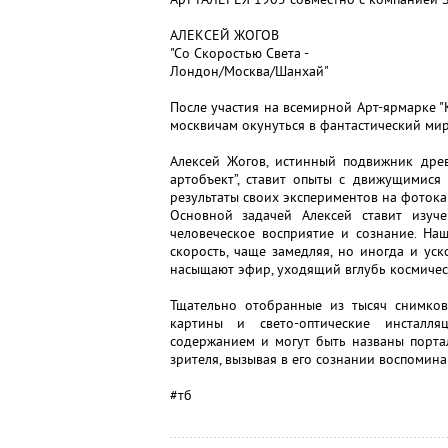
АЛЕКСЕЙ ЖОГОВ
"Со Скоростью Света -
Лондон/Москва/Шанхай"
После участия на всемирной Арт-ярмарке "K
москвичам окунуться в фантастический мир
Алексей Жогов, истинный подвижник древ
артобъект”, ставит опыты с движущимися
результаты своих экспериментов на фотока
Основной задачей Алексей ставит изуч
человеческое восприятие и сознание. Наш
скорость, чаще замедляя, но иногда и уск
насыщают эфир, уходящий вглубь космичес
Тщательно отобранные из тысяч снимков
картины и свето-оптические инсталл
содержанием и могут быть названы порта
зрителя, вызывая в его сознании воспомина
#тб