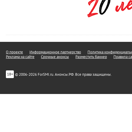
О проекте
Информационное партнерство
Политика конфиденциальн
Реклама на сайте
Срочные анонсы
Разместить баннер
Правила са
© 2006-2026 ForSMI.ru. Анонсы.РФ. Все права защищены.
18+