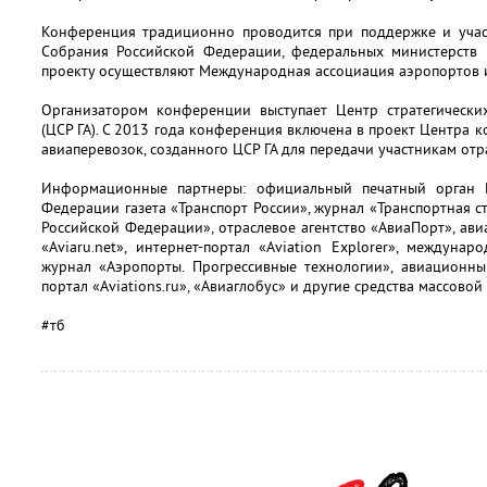
Конференция традиционно проводится при поддержке и уча
Cобрания Российской Федерации, федеральных министерств 
проекту осуществляют Международная ассоциация аэропортов и
Организатором конференции выступает Центр стратегически
(ЦСР ГА). С 2013 года конференция включена в проект Центра 
авиаперевозок, созданного ЦСР ГА для передачи участникам от
Информационные партнеры: официальный печатный орган М
Федерации газета «Транспорт России», журнал «Транспортная ст
Российской Федерации», отраслевое агентство «АвиаПорт», ав
«Aviaru.net», интернет-портал «Aviation Explorer», междунаро
журнал «Аэропорты. Прогрессивные технологии», авиационны
портал «Aviations.ru», «Авиаглобус» и другие средства массово
#тб