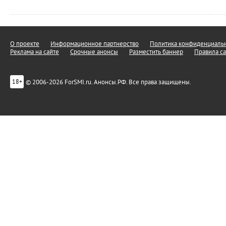
О проекте
Информационное партнерство
Политика конфиденциальн
Реклама на сайте
Срочные анонсы
Разместить баннер
Правила са
© 2006-2026 ForSMI.ru. Анонсы.РФ. Все права защищены.
18+