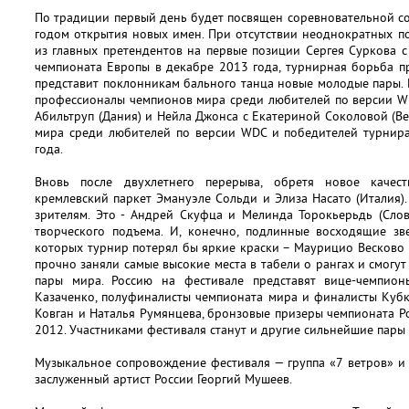
По традиции первый день будет посвящен соревновательной со
годом открытия новых имен. При отсутствии неоднократных п
из главных претендентов на первые позиции Сергея Суркова с
чемпионата Европы в декабре 2013 года, турнирная борьба п
представит поклонникам бального танца новые молодые пары.
профессионалы чемпионов мира среди любителей по версии W
Абильтруп (Дания) и Нейла Джонса с Екатериной Соколовой (В
мира среди любителей по версии WDC и победителей турнира
года.
Вновь после двухлетнего перерыва, обретя новое качес
кремлевский паркет Эмануэле Сольди и Элиза Насато (Италия
зрителям. Это - Андрей Скуфца и Мелинда Торокьерьдь (Сло
творческого подъема. И, конечно, подлинные восходящие зв
которых турнир потерял бы яркие краски – Маурицио Весково 
прочно заняли самые высокие места в табели о рангах и смогу
пары мира. Россию на фестивале представят вице-чемпио
Казаченко, полуфиналисты чемпионата мира и финалисты Куб
Ковган и Наталья Румянцева, бронзовые призеры чемпионата 
2012. Участниками фестиваля станут и другие сильнейшие пары 
Музыкальное сопровождение фестиваля — группа «7 ветров» и
заслуженный артист России Георгий Мушеев.