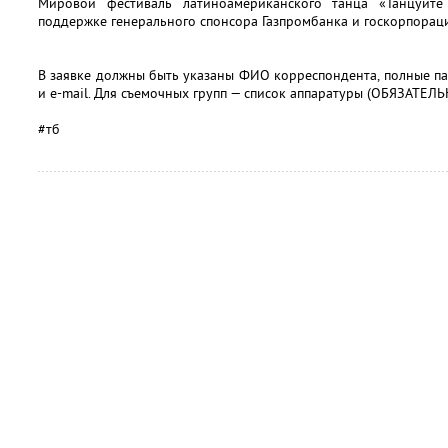
Мировой фестиваль латиноамериканского танца «Танцуйте
поддержке генерального спонсора Газпромбанка и госкорпораци
В заявке должны быть указаны ФИО корреспондента, полные п
и e-mail. Для съемочных групп — список аппаратуры (ОБЯЗАТЕЛЬ
#тб