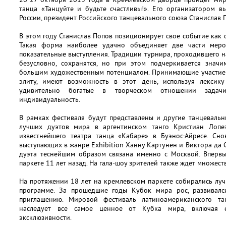
танца «Танцуйте и будьте счастливы!». Его организатором в
России, президент Российского танцевального союза Станислав 
В этом году Станислав Попов позиционирует свое событие как 
Такая форма наиболее удачно объединяет две части мер
показательные выступления. Традиции турнира, проходившего н
безусловно, сохранятся, но при этом подчеркивается значи
большим художественным потенциалом. Принимающие участие 
элиту, имеют возможность в этот день, используя лексику
удивительно богатые в творческом отношении зада
индивидуальность.
В рамках фестиваля будут представлены и другие танцевальн
лучших дуэтов мира в аргентинском танго Кристиан Лопез
известнейшего театра танца «Кабаре» в Буэнос-Айресе. С
выступающих в жанре Exhibition Ханну Картунен и Виктора да 
дуэта теснейшим образом связана именно с Москвой. Вперв
паркете 11 лет назад. На гала-шоу зрителей также ждет множес
На протяжении 18 лет на кремлевском паркете собирались лу
программе. За прошедшие годы Кубок мира рос, развивал
приглашению. Мировой фестиваль латиноамериканского та
наследует все самое ценное от Кубка мира, включая 
эксклюзивности.