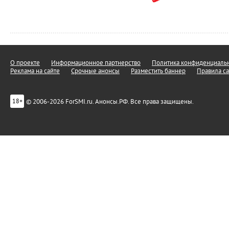
О проекте
Информационное партнерство
Политика конфиденциальн
Реклама на сайте
Срочные анонсы
Разместить баннер
Правила са
© 2006-2026 ForSMI.ru. Анонсы.РФ. Все права защищены.
18+