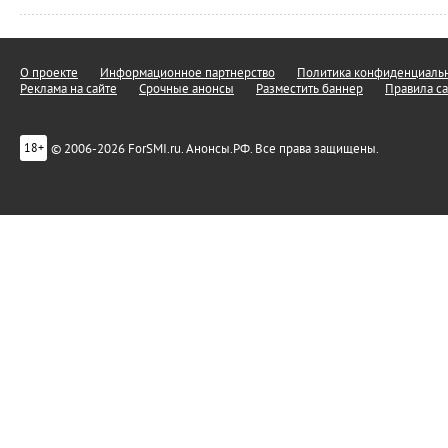
О проекте
Информационное партнерство
Политика конфиденциальн
Реклама на сайте
Срочные анонсы
Разместить баннер
Правила са
© 2006-2026 ForSMI.ru. Анонсы.РФ. Все права защищены.
18+