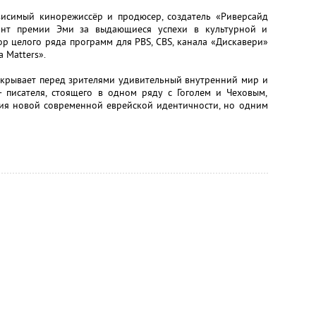
ависимый кинорежиссёр и продюсер, создатель «Риверсайд
ант премии Эми за выдающиеся успехи в культурной и
р целого ряда программ для PBS, CBS, канала «Дискавери»
 Matters».
скрывает перед зрителями удивительный внутренний мир и
писателя, стоящего в одном ряду с Гоголем и Чеховым,
ния новой современной еврейской идентичности, но одним