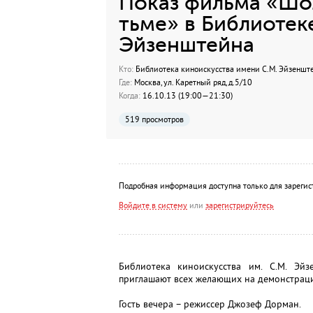
Показ фильма «Шо
тьме» в Библиотек
Эйзенштейна
Кто:
Библиотека киноискусства имени С.М. Эйзеншт
Где:
Москва, ул. Каретный ряд, д.5/10
Когда:
16.10.13 (19:00—21:30)
519 просмотров
Подробная информация доступна только для зарегис
Войдите в систему
или
зарегистрируйтесь
Библиотека киноискусства им. С.М. Э
приглашают всех желающих на демонстраци
Гость вечера – режиссер Джозеф Дорман.