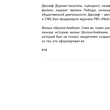
Джозеф Дорман-писатель, сценарист, нез
филмз», лауреат премии Пибоди, номин
общественной деятельности. Джозеф – авто
и CNN, был продюсером журнала PBS «Media
Фильм «Шолом-Алейхем: Смех во тьме» ра
личную историю жизни Шолом-Алейхема - 
который был не только свидетелем созда
из тех, кто сформировал ее.
#тб