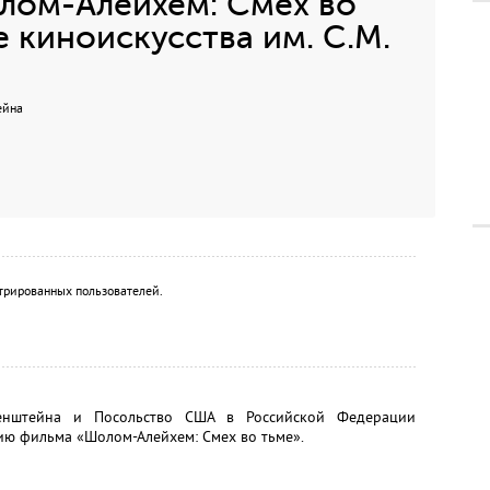
лом-Алейхем: Смех во
е киноискусства им. С.М.
ейна
трированных пользователей.
йзенштейна и Посольство США в Российской Федерации
ю фильма «Шолом-Алейхем: Смех во тьме».