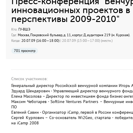
Пресс-конференция "Венчу
инновационных проектов в 
перспективы 2009-2010"
Кто:
ГУ-ВШЭ
Где:
Москва, Покровский бульвар, д. 11, корпус Д, аудитория 219 (м. Курская).
Когда:
20.07.09 (16:00—18:00)
| 20.07.09 (15:00—17:00) (местн.)
701 просмотр
Список участников:
Генеральный директор Российской венчурной компании Игорь А
Эдуард Шендерович - Управляющий директор венчурного фонда 
Елена Масолова – Директор по инвестициям фонда бизнес-анге
Максим Чеботарев - Softline Ventures Partners – Венчурные и
ПО
Евгений Савин - Организатор iCamp, первой в России конфере
Сергей Курлович – Со-основатель Wi2Geo, стартапа - победите
на iCamp 2008