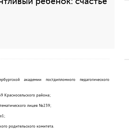
антливый ребенок: счастье
рбургской академии постдипломного педагогического
69 Красносельского района;
тематического лицея №239;
№1;
кого родительского комитета.