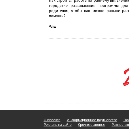
Как строится работа по раннему выявлени
городские развивающие программы для
родителям, чтобы как можно раньше рас
помощи?
#лш
О проекте
Информационное партнерство
Пол
Реклама на сайте
Срочные анонсы
Разместит