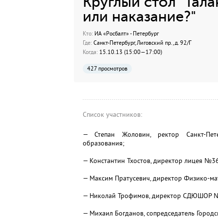
Круглый стол "Тал
или наказание?"
Кто:
ИА «Росбалт» - Петербург
Где:
Санкт-Петербург, Лиговский пр., д. 92/Г
Когда:
15.10.13 (15:00—17:00)
427 просмотров
Список участников:
— Степан Жоловин, ректор Санкт-Пете
образования;
— Константин Тхостов, директор лицея №3
— Максим Пратусевич, директор Физико-ма
— Николай Трофимов, директор СДЮШОР 
— Михаил Богданов, сопредседатель Городс