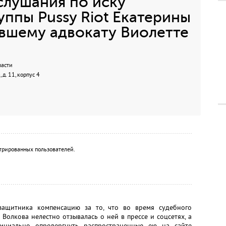
слушания по иску
уппы Pussy Riot Екатерины
вшему адвокату Виолетте
ласти
д. 11, корпус 4
трированных пользователей.
защитника компенсацию за то, что во время судебного
Волкова нелестно отзывалась о ней в прессе и соцсетях, а
ициально опровергнуть распространенные ею на сайте