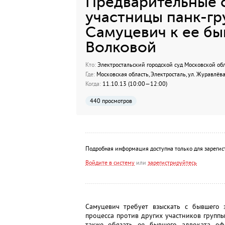
Предварительные 
участницы панк-гр
Самуцевич к ее бы
Волковой
Кто:
Электростальский городской суд Московской об
Где:
Московская область, Электросталь, ул. Журавлёва, 
Когда:
11.10.13 (10:00—12:00)
440 просмотров
Подробная информация доступна только для зарегис
Войдите в систему
или
зарегистрируйтесь
Самуцевич требует взыскать с бывшего 
процесса против других участников группы 
также обязать ее бывшего адвоката оф