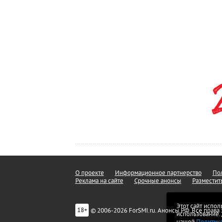
О проекте
Информационное партнерство
Пол
Реклама на сайте
Срочные анонсы
Разместит
Этот сайт испол
© 2006-2026 ForSMI.ru. Анонсы.РФ. Все прав
18+
использование.