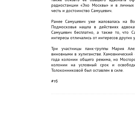
радиостанции «Эхо Москвы» и в личных 
честь и достоинство Самуцевич.
Ранее Самуцевич уже жаловалась на Во
Подмосковья нашла в действиях адвока
Самуцевич бесплатно, а также то, что 
интересы отличались от интересов других у
Три участницы панк-группы Мария Але
виновными в хулиганстве. Хамовнический 
года колонии общего режима, но Мосгорс
колонии на условный срок и освободи
Толоконниковой был оставлен в силе.
#тб