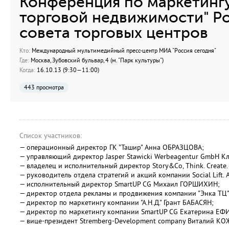
Конференция по маркетинг
торговой недвижимости" Р
совета торговых центров
Кто:
Международный мультимедийный пресс-центр МИА "Россия сегодня"
Где:
Москва, Зубовский бульвар, 4 (м. "Парк культуры")
Когда:
16.10.13 (9:30—11:00)
443 просмотра
Список участников:
— операционный директор ГК "Ташир" Анна ОБРАЗЦОВА;
— управляющий директор Jasper Stawicki Werbeagentur GmbH К
— владелец и исполнительный директор Story&Co, Think. Create. 
— руководитель отдела стратегий и акций компании Social Lift
— исполнительный директор SmartUP CG Михаил ГОРШИХИН;
— директор отдела рекламы и продвижения компании "Энка ТЦ
— директор по маркетингу компании "А.Н.Д." Грант БАБАСЯН;
— директор по маркетингу компании SmartUP CG Екатерина Е
— вице-президент Stremberg-Development company Виталий КО