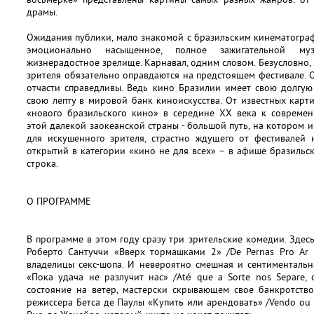
драмы.
Ожидания публики, мало знакомой с бразильским кинематограф
эмоционально насыщенное, полное зажигательной му
жизнерадостное зрелище. Карнавал, одним словом. Безусловно
зрителя обязательно оправдаются на предстоящем фестивале.
отчасти справедливы. Ведь кино Бразилии имеет свою долгую
свою лепту в мировой банк киноискусства. От известных кар
«нового бразильского кино» в середине XX века к совреме
этой далекой заокеанской страны - большой путь, на котором и
для искушенного зрителя, страстно ждущего от фестивалей
открытий в категории «кино не для всех» – в афише бразильск
строка.
О ПРОГРАММЕ
В программе в этом году сразу три зрительские комедии. Зде
Роберто Сантуччи «Вверх тормашками 2» /De Pernas Pro Ar 
владелицы секс-шопа. И невероятно смешная и сентиментальн
«Пока удача не разлучит нас» /Até que a Sorte nos Separe,
состояние на ветер, мастерски скрывающем свое банкротство
режиссера Бетса де Паулы «Купить или арендовать» /Vendo ou 