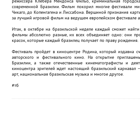
режиссера Клебера Мендонса Фильо, криминальная городск
современной Бразилии. Фильм покорил многие фестивали ми
Чикаго, до Копенгагена и Лиссабона. Вершиной признания карт
за лучший игровой фильм на ведущем европейском фестивале ар
Итак, в октябре на бразильской неделе каждый сможет найти 
фильмы абсолютно разные, их всех объединяет одно: они пр
красок, которые каждый бразилец получает по праву рождения.
Фестиваль пройдет в киноцентре Родина, который издавна с
авторского и фестивального кино. На открытие приглашен
Бразилии, а также отечественные кинематографисты и дея
киноцентра зрителей ждет настоящий бразильский карнавал –
арт, национальная бразильская музыка и многое другое.
#тб