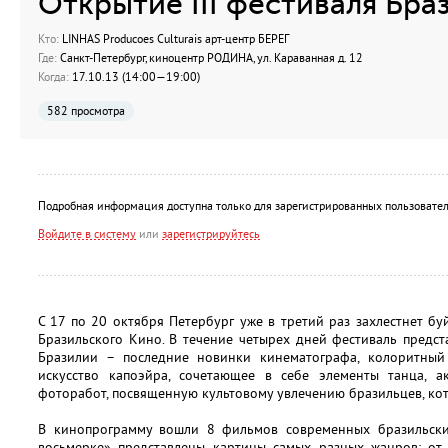
Открытие III фестиваля Бра
Кто:
LINHAS Producoes Culturais арт-центр БЕРЕГ
Где:
Санкт-Петербург, киноцентр РОДИНА, ул. Караванная д. 12
Когда:
17.10.13 (14:00—19:00)
582 просмотра
Подробная информация доступна только для зарегистрированных пользовател
Войдите в систему
или
зарегистрируйтесь
С 17 по 20 октября Петербург уже в третий раз захлестнет бу
Бразильского Кино. В течение четырех дней фестиваль предс
Бразилии – последние новинки кинематографа, колоритный
искусство капоэйра, сочетающее в себе элементы танца, а
фоторабот, посвященную культовому увлечению бразильцев, кото
В кинопрограмму вошли 8 фильмов современных бразильски
восьмерке» представлены картины самых разных жанров: от 