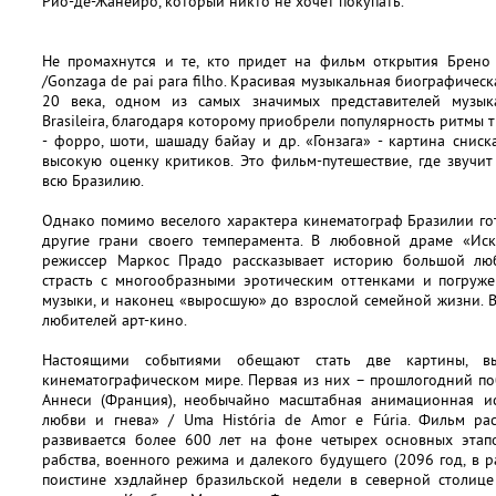
Рио-де-Жанейро, который никто не хочет покупать.
Не промахнутся и те, кто придет на фильм открытия Брено 
/Gonzaga de pai para filho. Красивая музыкальная биографиче
20 века, одном из самых значимых представителей музыка
Brasileirа, благодаря которому приобрели популярность ритмы
- форро, шоти, шашаду байау и др. «Гонзага» - картина сни
высокую оценку критиков. Это фильм-путешествие, где звучи
всю Бразилию.
Однако помимо веселого характера кинематограф Бразилии го
другие грани своего темперамента. В любовной драме «Искус
режиссер Маркос Прадо рассказывает историю большой люб
страсть с многообразными эротическим оттенками и погруж
музыки, и наконец «выросшую» до взрослой семейной жизни. В
любителей арт-кино.
Настоящими событиями обещают стать две картины, в
кинематографическом мире. Первая из них – прошлогодний по
Аннеси (Франция), необычайно масштабная анимационная ис
любви и гнева» / Uma História de Amor e Fúria. Фильм ра
развивается более 600 лет на фоне четырех основных этапо
рабства, военного режима и далекого будущего (2096 год, в р
поистине хэдлайнер бразильской недели в северной столице