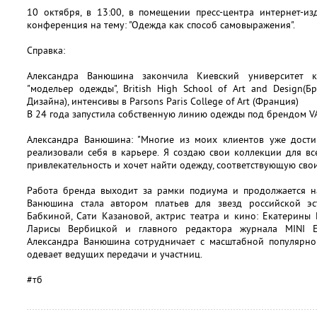
10 октября, в 13:00, в помещении пресс-центра интернет-изд
конференция на тему: "Одежда как способ самовыражения".
Справка:
Александра Ванюшина закончила Киевский университет ку
"модельер одежды", British High School of Art and Design(
Дизайна), интенсивы в Parsons Paris College of Art (Франция)
В 24 года запустила собственную линию одежды под брендом V
Александра Ванюшина: "Многие из моих клиентов уже дости
реализовали себя в карьере. Я создаю свои коллекции для вс
привлекательность и хочет найти одежду, соответствующую сво
Работа бренда выходит за рамки подиума и продолжается на
Ванюшина стала автором платьев для звезд российской эс
Бабкиной, Сати Казановой, актрис театра и кино: Екатерины
Ларисы Вербицкой и главного редактора журнала MINI Е
Александра Ванюшина сотрудничает с масштабной популярно
одевает ведущих передачи и участниц.
#тб