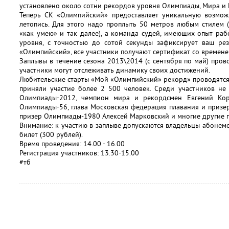
установлено около сотни рекордов уровня Олимпиады, Мира и 
Теперь СК «Олимпийский» предоставляет уникальную возмож
летопись. Для этого надо проплыть 50 метров любым стилем (в
«как умею» и так далее), а команда судей, имеющих опыт ра
уровня, с точностью до сотой секунды зафиксирует ваш резу
«Олимпийский», все участники получают сертификат со времен
Заплывы в течение сезона 2013\2014 (с сентября по май) пров
участники могут отслеживать динамику своих достижений.
Любительские старты «Мой «Олимпийский» рекорд» проводятся с
приняли участие более 2 500 человек. Среди участников не
Олимпиады-2012, чемпион мира и рекордсмен Евгений Коро
Олимпиады-56, глава Московская федерация плавания и призе
призер Олимпиады-1980 Алексей Марковский и многие другие п
Внимание: к участию в заплыве допускаются владельцы абонеме
билет (300 рублей).
Время проведения: 14.00 - 16.00
Регистрация участников: 13.30-15.00
#тб