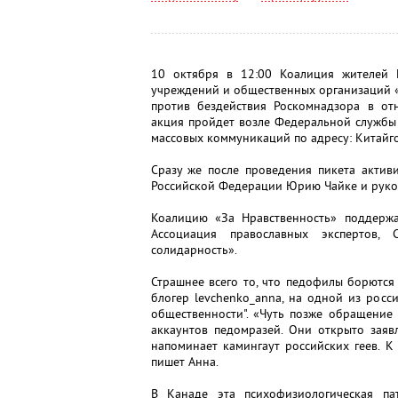
10 октября в 12:00 Коалиция жителей М
учреждений и общественных организаций 
против бездействия Роскомнадзора в от
акция пройдет возле Федеральной службы
массовых коммуникаций по адресу: Китайгор
Сразу же после проведения пикета актив
Российской Федерации Юрию Чайке и руко
Коалицию «За Нравственность» поддержа
Ассоциация православных экспертов,
солидарность».
Страшнее всего то, что педофилы борются
блогер levchenko_anna, на одной из рос
общественности". «Чуть позже обращение 
аккаунтов педомразей. Они открыто заявл
напоминает камингаут российских геев. К
пишет Анна.
В Канаде эта психофизиологическая па