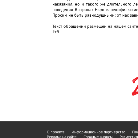
наказания, но и такого же длительного л
поведения. В странах Европы педофильские
Просим не быть равнодушными: от нас завис
Текст обращений размещен на нашем сайте
#тб
О проекте
Информационное партнерство
Пол
Реклама на сайте
Срочные анонсы
Разместит