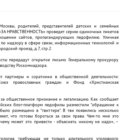
осквы, родителей, представителей детских и семейных
«ЗА НРАВСТВЕННОСТЬ» проведет серию одиночных пикетов
ношении сайтов, пропагандирующих педофилию. Уличная
 по надзору в сфере связи, информационных технологий и
одский проезд, д.7, стр.2.
исты передадут открытое письмо Генеральному прокурору
водству Роскомнадзора.
т партнеры и соратники в общественной деятельности:
 Союз православных граждан и Фонд «Христианская
 за общественное признание и легализацию. Как сообщает
сийских блог-платформ педофилы разместили "обращение к
было размещено в "твиттере". В тви появились несколько
яют, что готовы бороться за свои права. Чем-то мне это
 чему может это привести - объяснять никому не надо», –
тология, требующая не только длительного уголовного