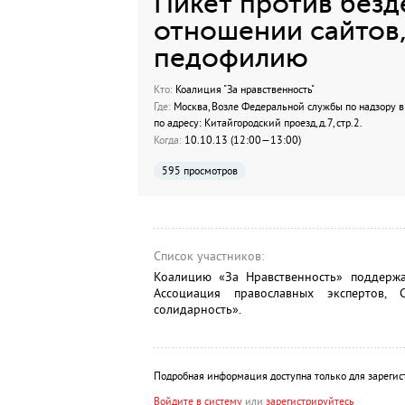
Пикет против безд
отношении сайтов
педофилию
Кто:
Коалиция "За нравственность"
Где:
Москва, Возле Федеральной службы по надзору 
по адресу: Китайгородский проезд, д.7, стр.2.
Когда:
10.10.13 (12:00—13:00)
595 просмотров
Список участников:
Коалицию «За Нравственность» поддержа
Ассоциация православных экспертов,
солидарность».
Подробная информация доступна только для зарегис
Войдите в систему
или
зарегистрируйтесь