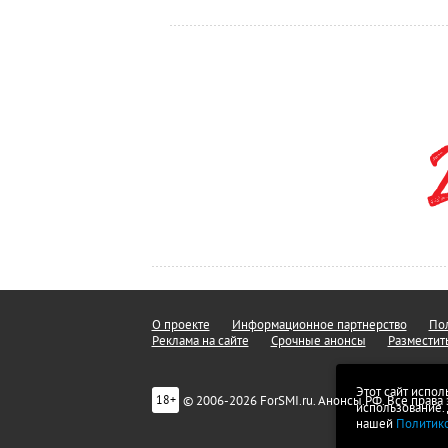
О проекте
Информационное партнерство
Пол
Реклама на сайте
Срочные анонсы
Разместит
Этот сайт испол
© 2006-2026 ForSMI.ru. Анонсы.РФ. Все прав
18+
использование.
нашей
Политик