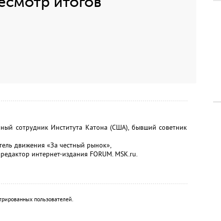
есмотр итогов
й сотрудник Института Катона (США), бывший советник
ль движения «За честный рынок»,
едактор интернет-издания FORUM. MSK.ru.
трированных пользователей.