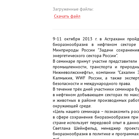
Загруженные файлы:
Скачать файл
9-11 октября 2013 г. в Астрахани прой
биоразнообразия в нефтяном секторе 
Минприроды России "Задачи сохранени
энергетического сектора России".
В семинаре примут участие представители
промышленности, транспорта и природн
Нижневолжскнефть», компании "Сахалин 
Калмыкия, WWF России, а также экспер
безопасности и международного права.
В течение трёх дней участники семинара 
в нефтяном добывающем секторах по макс
и животных в районе производимых работ
окружающей среде.
«Цель нашего семинара – познакомить ро
в сфере сохранения биоразнообразия при 
стране использует передовой опыт в данно
Светлана Шейнфельд, менеджер проект
биоразнообразия в политике и программах 