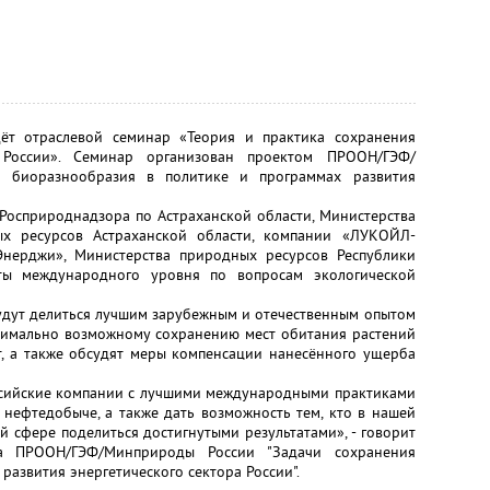
дёт отраслевой семинар «Теория и практика сохранения
России». Семинар организован проектом ПРООН/ГЭФ/
я биоразнообразия в политике и программах развития
 Росприроднадзора по Астраханской области, Министерства
ых ресурсов Астраханской области, компании «ЛУКОЙЛ-
Энерджи», Министерства природных ресурсов Республики
ты международного уровня по вопросам экологической
будут делиться лучшим зарубежным и отечественным опытом
имально возможному сохранению мест обитания растений
, а также обсудят меры компенсации нанесённого ущерба
ссийские компании с лучшими международными практиками
нефтедобыче, а также дать возможность тем, кто в нашей
й сфере поделиться достигнутыми результатами», - говорит
а ПРООН/ГЭФ/Минприроды России "Задачи сохранения
развития энергетического сектора России".