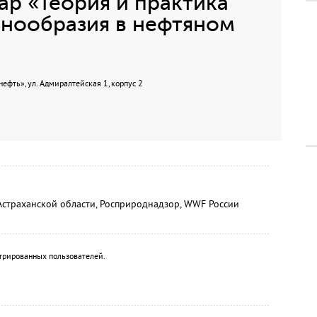
р «Теория и практика
знообразия в нефтяном
ть», ул. Адмиралтейская 1, корпус 2
Астраханской области, Росприроднадзор, WWF России
трированных пользователей.