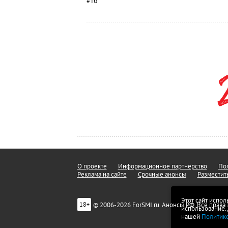
#тб
О проекте
Информационное партнерство
Пол
Реклама на сайте
Срочные анонсы
Разместит
Этот сайт испол
© 2006-2026 ForSMI.ru. Анонсы.РФ. Все прав
18+
использование.
нашей
Политик