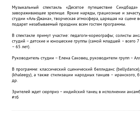
Музыкальный спектакль «Десятое путешествие Синдбада»
завораживающее зрелище. Яркие наряды, грациозные и зачаст
студии «Аль-Джана», творческая атмосфера, царящая на сцене в
подарят незабываемый праздник всем гостям программы.
В спектакле примут участие: педагоги-хореографы; солисты ан
студий – детские и юношеские группы (самой младшей – всего 7 
– 65 лет).
Руководитель студии – Елена Саковец, руководители групп – Ал
В программе: классический сценический беллиданс (bellydance), 
(khaleegy), а также стилизации народных танцев – иранского, б
др.
Зрителей ждет сюрприз – индийский танец в исполнении ансамб
#тб