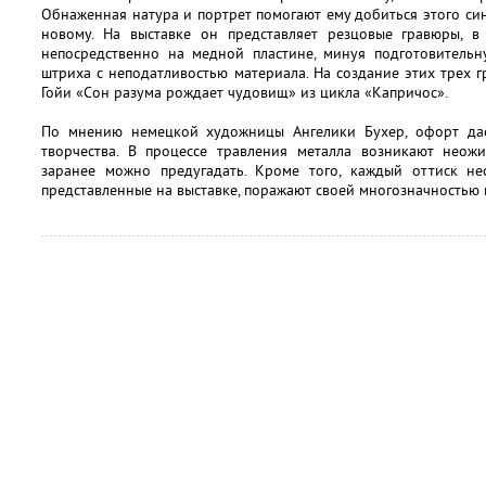
Обнаженная натура и портрет помогают ему добиться этого синт
новому. На выставке он представляет резцовые гравюры, 
непосредственно на медной пластине, минуя подготовительн
штриха с неподатливостью материала. На создание этих трех
Гойи «Сон разума рождает чудовищ» из цикла «Капричос».
По мнению немецкой художницы Ангелики Бухер, офорт да
творчества. В процессе травления металла возникают неож
заранее можно предугадать. Кроме того, каждый оттиск нес
представленные на выставке, поражают своей многозначностью