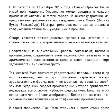
С 10 октября по 17 ноября 2013 года «Альянс Франсез Толья
музей при поддержке Управления международных и межрегио
приглашают жителей и гостей города на выставку графики «И
представлены графические произведения Люка Ована (Париж),
Бухер (Вольфсбург). Мастера, представляющие разные страны,
графическими техниками, уходящими в прошлое.
Офорт является разновидностью гравюры на металле, в 
создаются не резцом, а травлением поверхности металла кислот
Представленные в экспозиции работы показывают, насколь
произведения, созданные в этой технике. Они вызывают у з
драматической напряженности, тревоги, взволнованности, торж
задумчивости, лирической грусти.
Так, Алексей Зуев достигает убедительной передачи света и п
изображаемого, вплоть до ощущения характера матери
художественную форму, подчиняя формальные средства своей 
замысла, художник создает произведение, которое привлекает 
но, прежде всего, своим глубоким содержанием. Глядя на его 
перед нами черно-белое изображение. Более того, кажется, чт
сильным бывает впечатление от графического произведения.
В своем творчестве Люк Ован стремится к тому, чтобы восп